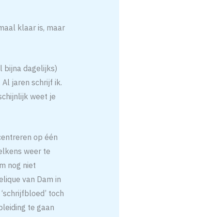
aal klaar is, maar
l bijna dagelijks)
l jaren schrijf ik.
hijnlijk weet je
centreren op één
elkens weer te
am nog niet
elique van Dam in
schrijfbloed’ toch
pleiding te gaan