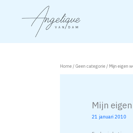
Ga
naar
de
inhoud
Home
/
Geen categorie
/ Mijn eigen w
Mijn eigen
21 januari 2010