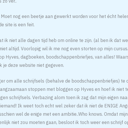
 zo ver..
! Moet nog een beetje aan gewerkt worden voor het écht helem
e site is een feit.
t ik niet alle dagen tijd heb om online te zijn. (al ben ik dat we
niet altijd. Voorlopig wil ik me nog even storten op mijn cursus. A
 op Hyves, dagboeken, boodschappenbriefjes, van alles! Waarsc
ik je deze website niet gegeven.
er om alle schrijfsels (behalve de boodschappenbriefjes) te 
 langzaamaan stoppen met bloggen op Hyves en hoef ik niet t
gen schrijfsels. Verbazing alom toen ik zag dat mijn eigen na
iemand! Ik weet toch echt wel zeker dat ik niet de ENIGE Ang
sschien wel de enige met een ambitie..Who knows. Omdat mijn ‘
enlijk niet zou moeten gaan, besloot ik toch weer een schrijf o