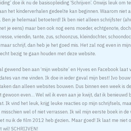
iding’ doe ik nu de basisopleiding ‘Schrijven’. Onwijs leuk om t
aan het kinderverhalen gedeelte kan beginnen. Waarom niet all
. Ben je helemaal betoeterd! Ik ben niet alleen schrijfster (ah
met je eens) maar ben ook nog eens moeder, echtgenote, docht
esse, vriendin, tante, zus, schoonzus, kleindochter, schoondoch
 maar schrijf, dan heb je het goed mis. Het zal nog even in m
cht bezig te gaan houden met deze website.
al gewend ben aan ‘mijn website’ en Hyves en Facebook laat vo
dates van me vinden. Ik doe in ieder geval mijn best! Ivo bouwt
 taken dan alleen websites bouwen. Dus binnen een week is de
t gewoon even… Wel wil ik even aan je kwijt, dat ik benieuwd 
. Ik vind het leuk, krijg leuke reacties op mijn schrijfsels, maa
je misschien wel of niet verrassen. Ik wil mijn eerste boek in de
t nu ik de film 2012 heb gezien.. Maar goed! Ik laat me niet 
ht wil! SCHRIJVEN!