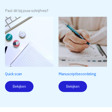
Past dit bij jouw schrijfreis?
Dit
product
heeft
meerdere
variaties.
Deze
optie
kan
Quick scan
gekozen
Manuscriptbeoordeling
worden
Bekijken
Bekijken
op
de
productpagina