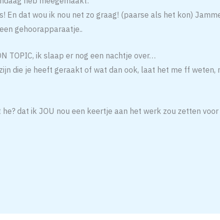
vandaag heb meegemaakt:
s! En dat wou ik nou net zo graag! (paarse als het kon) Jamme
 een gehoorapparaatje..
ON TOPIC, ik slaap er nog een nachtje over…
ijn die je heeft geraakt of wat dan ook, laat het me ff weten, 
 he? dat ik JOU nou een keertje aan het werk zou zetten voor 