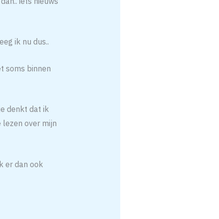
dan.. iets nieuws
eg ik nu dus..
het soms binnen
je denkt dat ik
 lezen over mijn
ik er dan ook