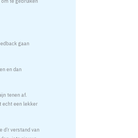
s om te gebruiken
feedback gaan
ken en dan
jn tenen af.
t echt een lekker
e d’r verstand van