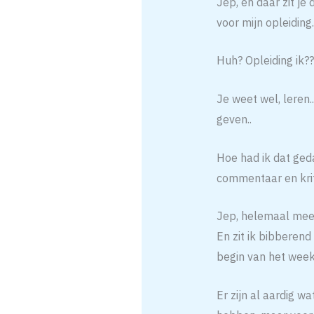
Jep, en daar zit je
voor mijn opleiding.
Huh? Opleiding ik??
Je weet wel, leren
geven..
Hoe had ik dat ged
commentaar en krit
Jep, helemaal mee e
En zit ik bibberen
begin van het weeke
Er zijn al aardig w