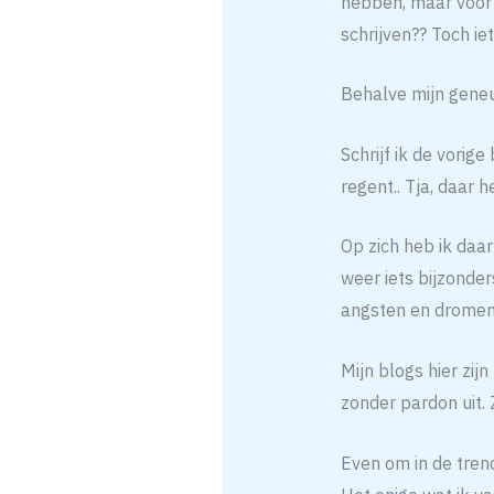
hebben, maar voor n
schrijven?? Toch ie
Behalve mijn geneuz
Schrijf ik de vorig
regent.. Tja, daar 
Op zich heb ik daar
weer iets bijzonder
angsten en dromen 
Mijn blogs hier zij
zonder pardon uit. 
Even om in de tren