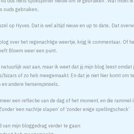
u dus niets splikspinter nieuw om te gebruiken . Wat moet ik 
ts ouds gebruiken..
el op Hyves. Dat is wel altijd nieuw en up to date.. Dat overwe
e blog over het regenachtige weertje, krijg ik commentaar.. Of 
heeft Bloem weer een punt..
 natuurlijk wat aan, maar ik weet dat jij mijn blog leest omdat 
s/bizars of zo heb meegemaakt. En dat je niet hier komt om te
en andere hersenspinsels..
n meer een reflectie van de dag of het moment, en die rammel 
Zonder ‘een nachtje slapen’ of ‘zonder enige spellingscheck’
d van mijn bloggedrag verder te gaan: