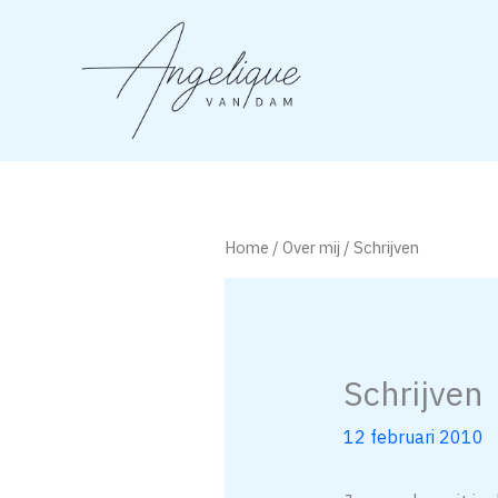
Ga
naar
de
inhoud
Home
/
Over mij
/ Schrijven
Schrijven
12 februari 2010