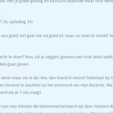
 dan, met je goeie gedrag en BERGEN inspiratie maar toch niet
.
? JA, opleiding JA!
.. nou goed, het gaat me vrij goed af, maar nu moet ik mezelf 
acht te doen? Nou, zul je zeggen: gewoon een stuk tekst pak
iek gaan geven.
ens! maar als ik dat doe, dan brand ik mezelf helemaal bij mi
d en bevend te wachten op het antwoord van mijn docente.. Nie
nd als je ’t mij vraagt.
at van mijn teksten die bekommentariseerd zijn door mensen di