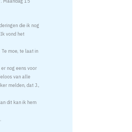
d!’. Maandag 15
deringen die ik nog
 Ik vond het
 Te moe, te laat in
er nog eens voor
deloos van alle
ker melden, dat J.,
dan dit kan ik hem
.