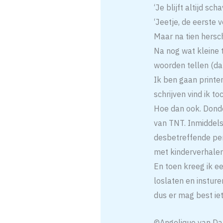
‘Je blijft altijd sc
‘Jeetje, de eerste v
Maar na tien hersch
Na nog wat kleine
woorden tellen (dat
Ik ben gaan printen
schrijven vind ik to
Hoe dan ook. Donde
van TNT. Inmiddels 
desbetreffende pers
met kinderverhale
En toen kreeg ik ee
loslaten en insture
dus er mag best iet
©Angelique van D