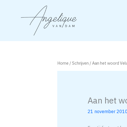
Ga
naar
de
inhoud
Home
/
Schrijven
/ Aan het woord Vel
Aan het w
21 november 201