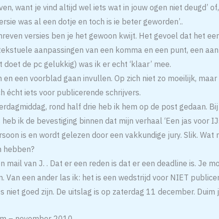
haven, want je vind altijd wel iets wat in jouw ogen niet deugd’ of,
ersie was al een dotje en toch is ie beter geworden’..
reven versies ben je het gewoon kwijt. Het gevoel dat het een 
 tekstuele aanpassingen van een komma en een punt, een aan
 doet de pc gelukkig) was ik er echt ‘klaar’ mee.
 en een voorblad gaan invullen. Op zich niet zo moeilijk, maar
ch écht iets voor publicerende schrijvers.
rdagmiddag, rond half drie heb ik hem op de post gedaan. Bij 
heb ik de bevestiging binnen dat mijn verhaal ‘Een jas voor IJ
oon is en wordt gelezen door een vakkundige jury. Slik. Wat n
n hebben?
n mail van J. . Dat er een reden is dat er een deadline is. Je m
n. Van een ander las ik: het is een wedstrijd voor NIET publice
s niet goed zijn. De uitslag is op zaterdag 11 december. Duim 
am – november 2010