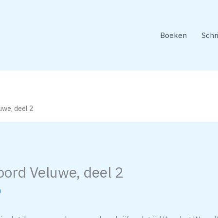
Boeken
Schr
uwe, deel 2
oord Veluwe, deel 2
0