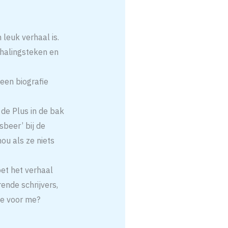
leuk verhaal is.
halingsteken en
 een biografie
de Plus in de bak
sbeer’ bij de
ou als ze niets
oet het verhaal
rende schrijvers,
je voor me?