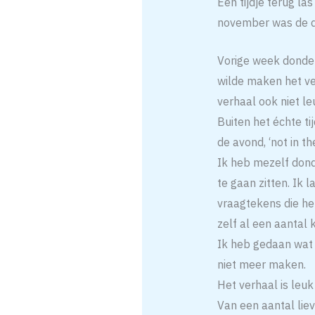
Een tijdje terug la
november was de d
Vorige week donderd
wilde maken het ve
verhaal ook niet le
Buiten het échte ti
de avond, ‘not in t
Ik heb mezelf don
te gaan zitten. Ik 
vraagtekens die het
zelf al een aantal
Ik heb gedaan wat i
niet meer maken.
Het verhaal is leuk
Van een aantal lie