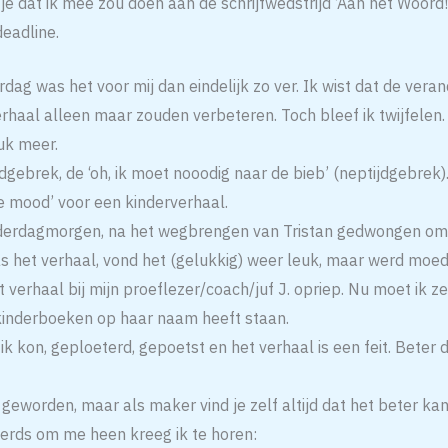
s je dat ik mee zou doen aan de schrijfwedstrijd ‘Aan het Woor
eadline.
ag was het voor mij dan eindelijk zo ver. Ik wist dat de veran
rhaal alleen maar zouden verbeteren. Toch bleef ik twijfelen.
uk meer.
jdgebrek, de ‘oh, ik moet nooodig naar de bieb’ (neptijdgebrek).
he mood’ voor een kinderverhaal.
derdagmorgen, na het wegbrengen van Tristan gedwongen om 
las het verhaal, vond het (gelukkig) weer leuk, maar werd moe
 verhaal bij mijn proeflezer/coach/juf J. opriep. Nu moet ik ze
 kinderboeken op haar naam heeft staan.
k kon, geploeterd, gepoetst en het verhaal is een feit. Beter 
 geworden, maar als maker vind je zelf altijd dat het beter kan
verds om me heen kreeg ik te horen: