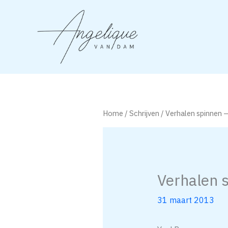
Ga
naar
de
inhoud
Home
/
Schrijven
/ Verhalen spinnen 
Verhalen 
31 maart 2013