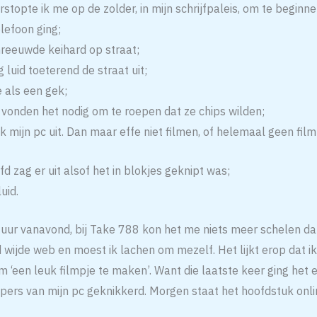
stopte ik me op de zolder, in mijn schrijfpaleis, om te begin
elefoon ging;
reeuwde keihard op straat;
 luid toeterend de straat uit;
e als een gek;
 vonden het nodig om te roepen dat ze chips wilden;
ik mijn pc uit. Dan maar effe niet filmen, of helemaal geen fil
d zag er uit alsof het in blokjes geknipt was;
uid.
 uur vanavond, bij Take 788 kon het me niets meer schelen da
 wijde web en moest ik lachen om mezelf. Het lijkt erop dat i
‘een leuk filmpje te maken’. Want die laatste keer ging het ei
opers van mijn pc geknikkerd. Morgen staat het hoofdstuk onli