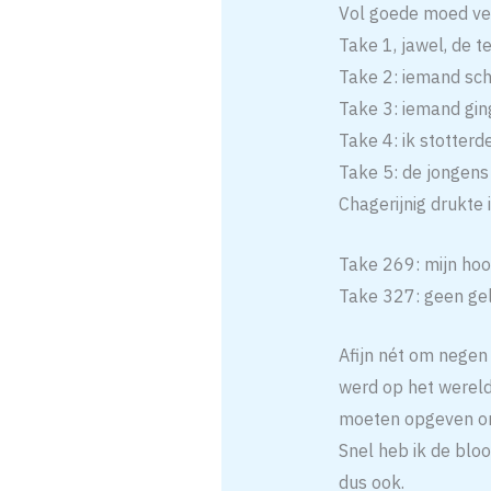
Vol goede moed ver
Take 1, jawel, de t
Take 2: iemand sch
Take 3: iemand ging
Take 4: ik stotterd
Take 5: de jongens
Chagerijnig drukte 
Take 269: mijn hoof
Take 327: geen gel
Afijn nét om negen
werd op het wereld
moeten opgeven om 
Snel heb ik de blo
dus ook.