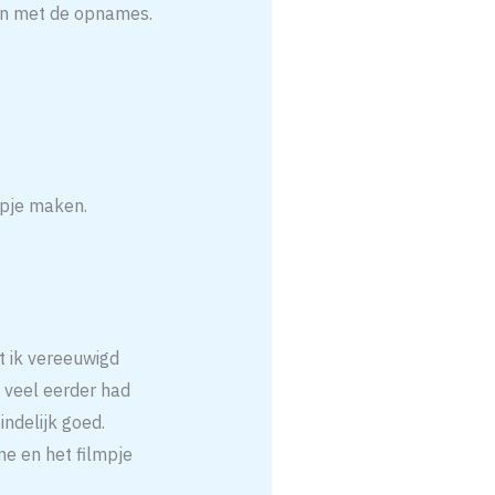
nen met de opnames.
mpje maken.
t ik vereeuwigd
k veel eerder had
ndelijk goed.
ne en het filmpje