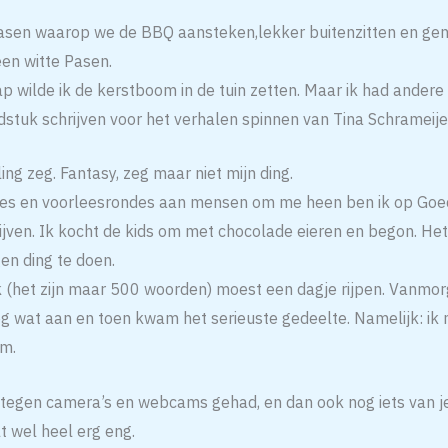
asen waarop we de BBQ aansteken,lekker buitenzitten en gen
en witte Pasen.
ap wilde ik de kerstboom in de tuin zetten. Maar ik had andere
dstuk schrijven voor het verhalen spinnen van Tina Schrameije
ng zeg. Fantasy, zeg maar niet mijn ding.
jes en voorleesrondes aan mensen om me heen ben ik op Goed
ijven. Ik kocht de kids om met chocolade eieren en begon. Het
gen ding te doen.
k (het zijn maar 500 woorden) moest een dagje rijpen. Vanmorg
og wat aan en toen kwam het serieuste gedeelte. Namelijk: ik
m.
ts tegen camera’s en webcams gehad, en dan ook nog iets van j
t wel heel erg eng.