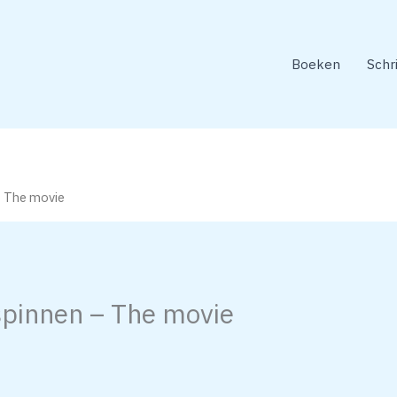
Boeken
Schr
– The movie
spinnen – The movie