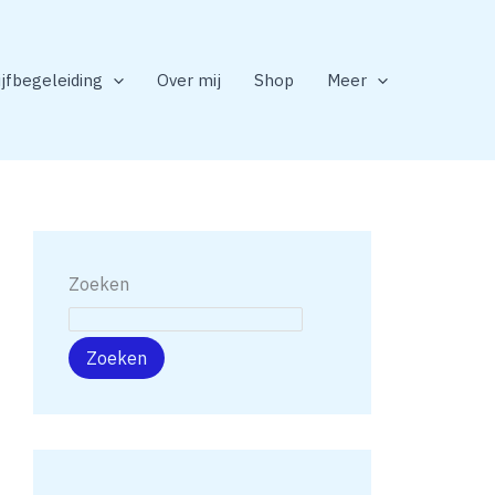
ijfbegeleiding
Over mij
Shop
Meer
Zoeken
Zoeken