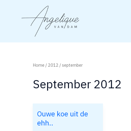
Ga
naar
de
inhoud
Home
/
2012
/ september
September 2012
Ouwe koe uit de
Ouwe
ehh..
koe
uit