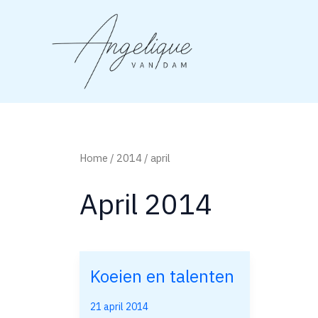
Ga
naar
de
inhoud
Home
/
2014
/ april
April 2014
Koeien en talenten
Koeien
en
21 april 2014
talenten