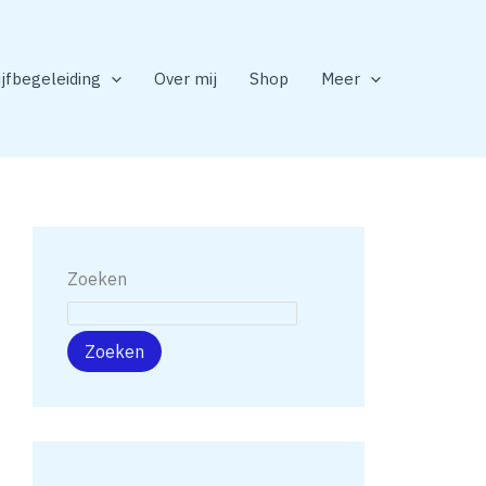
ijfbegeleiding
Over mij
Shop
Meer
Zoeken
Zoeken