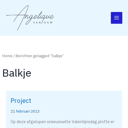
Ga
naar
de
inhoud
Home
/ Berichten getagged “balkje”
Balkje
Project
Project
21 februari 2013
Op deze afgelopen sneeuwwitte Valentijnsdag plofte er