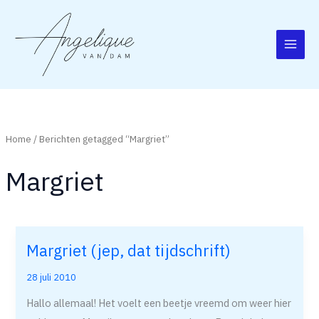
Ga
naar
de
inhoud
Home
/ Berichten getagged “Margriet”
Margriet
Margriet (jep, dat tijdschrift)
Margriet
(jep,
28 juli 2010
dat
Hallo allemaal! Het voelt een beetje vreemd om weer hier
tijdschrift)