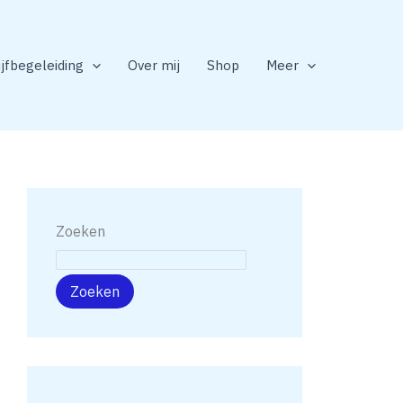
ijfbegeleiding
Over mij
Shop
Meer
Zoeken
Zoeken