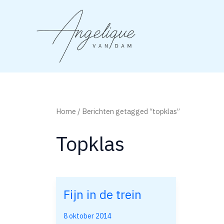
Ga
naar
de
inhoud
Home
/ Berichten getagged “topklas”
Topklas
Fijn in de trein
Fijn
in
8 oktober 2014
de