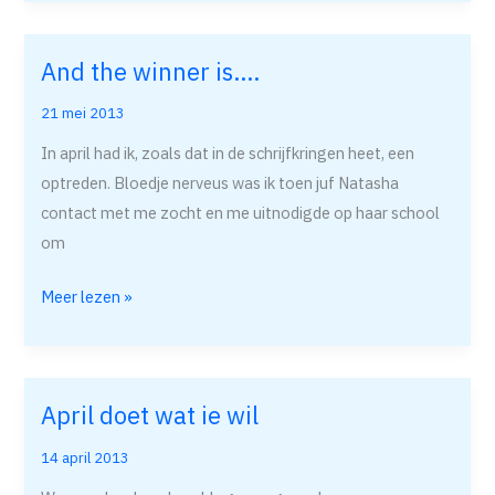
And the winner is….
And
the
21 mei 2013
winner
In april had ik, zoals dat in de schrijfkringen heet, een
is….
optreden. Bloedje nerveus was ik toen juf Natasha
contact met me zocht en me uitnodigde op haar school
om
Meer lezen »
April doet wat ie wil
April
doet
14 april 2013
wat