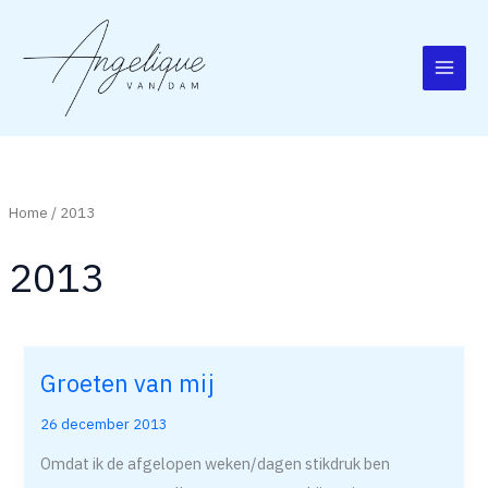
Ga
naar
de
inhoud
Home
/ 2013
2013
Groeten van mij
Groeten
van
26 december 2013
mij
Omdat ik de afgelopen weken/dagen stikdruk ben