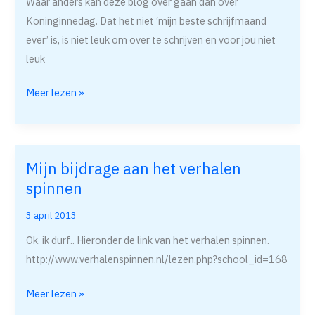
Waar anders kan deze blog over gaan dan over
ie
Koninginnedag. Dat het niet ‘mijn beste schrijfmaand
wil
ever’ is, is niet leuk om over te schrijven en voor jou niet
leuk
Meer lezen »
Mijn bijdrage aan het verhalen
Mijn
spinnen
bijdrage
aan
3 april 2013
het
Ok, ik durf.. Hieronder de link van het verhalen spinnen.
verhalen
http://www.verhalenspinnen.nl/lezen.php?school_id=168
spinnen
Meer lezen »