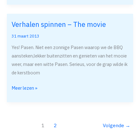
Verhalen spinnen – The movie
Verhalen
spinnen
31 maart 2013
–
Yes! Pasen. Niet een zonnige Pasen waarop we de BBQ
The
aansteken,lekker buitenzitten en genieten van het mooie
movie
weer, maar een witte Pasen. Serieus, voor de grap wilde ik
de kerstboom
Meer lezen »
1
2
Volgende
→