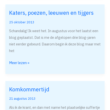
Katers, poezen, leeuwen en tijgers
Katers,
poezen,
25 oktober 2013
leeuwen
Schandalig! Ik weet het. In augustus voor het laatst een
en
blog geplaatst. Dat is me de afgelopen drie blog-jaren
tijgers
niet eerder gebeurd. Daarom begin ik deze blog maar met
het
Meer lezen »
Komkommertijd
Komkommertijd
21 augustus 2013
Als ik de krant, en dan met name het plaatselijke suffertje